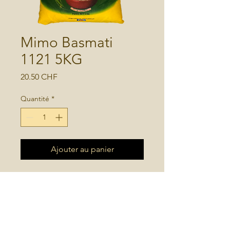
Mimo Basmati
1121 5KG
Prix
20.50 CHF
Quantité
*
Ajouter au panier
Riz Basmati 1121  5KG 
Qualité superieure